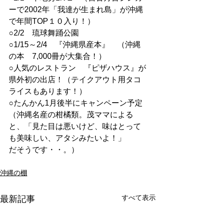
ーで2002年「我達が生まれ島」が沖縄
で年間TOP１０入り！）
○2/2　琉球舞踊公園
○1/15～2/4　『沖縄県産本』　（沖縄
の本　7,000冊が大集合！）
○人気のレストラン　『ピザハウス』が
県外初の出店！（テイクアウト用タコ
ライスもあります！）
○たんかん1月後半にキャンペーン予定
（沖縄名産の柑橘類。茂ママによる
と、「見た目は悪いけど、味はとって
も美味しい、アタシみたいよ！」
だそうです・・。）
沖縄の棚
すべて表示
最新記事