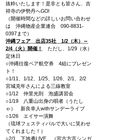
抜粋いたします！是非とも皆さん、吉
祥寺の伊勢丹へGO!
（開催時間などの詳しいお問い合わせ
は　沖縄物産企業連合　090-8831-
0397まで）
沖縄フェア　出店35社　1/2（木）～
2/4（火）開催！
　ただし、1/29（水）
定休日
○沖縄往復ペア航空券　4組にプレゼン
ト！
○1/11、1/12、1/25、1/26、2/1、2/2　
宮城克年さんによる三線教室
○1/12　仲里光則　泡盛講習会
○1/19　八重山出身の唄者（うたし
ゃ）　新良幸人withサンデーライブ
○1/26　エイサー演舞
（琉球フェスティバルで大いに笑わせ
てくれました！）
○2/1　下地勇LIVE　（宮古方言シンガ