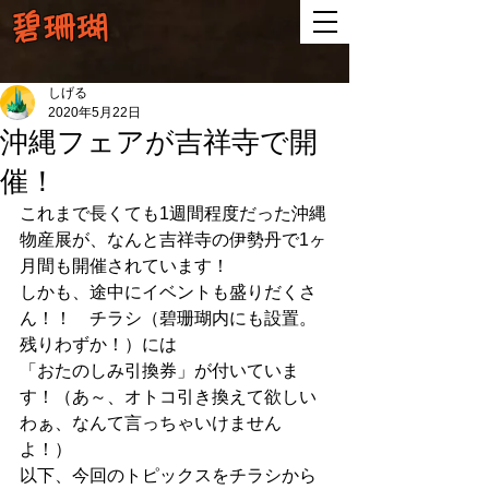
碧珊瑚
しげる
2020年5月22日
沖縄フェアが吉祥寺で開
催！
これまで長くても1週間程度だった沖縄
物産展が、なんと吉祥寺の伊勢丹で1ヶ
月間も開催されています！
しかも、途中にイベントも盛りだくさ
ん！！　チラシ（碧珊瑚内にも設置。
残りわずか！）には
「おたのしみ引換券」が付いていま
す！（あ～、オトコ引き換えて欲しい
わぁ、なんて言っちゃいけません
よ！）
以下、今回のトピックスをチラシから