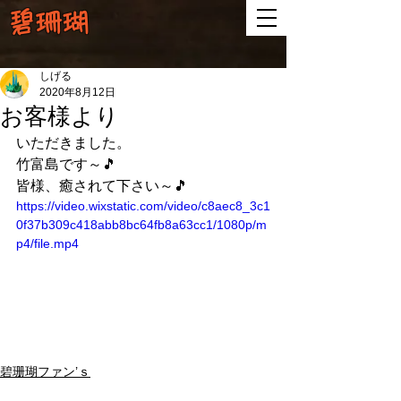
碧珊瑚
しげる
2020年8月12日
お客様より
いただきました。
竹富島です～🎵
皆様、癒されて下さい～🎵
https://video.wixstatic.com/video/c8aec8_3c1
0f37b309c418abb8bc64fb8a63cc1/1080p/m
p4/file.mp4
碧珊瑚ファン’ｓ